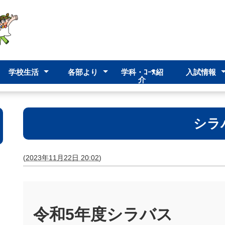
学校生活
各部より
学科・ｺｰｽ紹
入試情報
介
イン
ション
ット
学校行事
部活動
校時表
進路指導部
生徒指導部
高校入試
後期再入学
前期再入学
入試（ゆい
みらい福祉科
普通科
クリエイティブ
ゆい教室
シラ
(
2023年11月22日 20:02
)
令和5年度シラバス