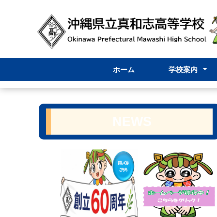
ホーム
学校案内
校長挨拶
内規
学校要覧
学校評価
学校評議員
グランドデザ
スクールミッ
学校紹介VTR
学校パンフレ
NEWS