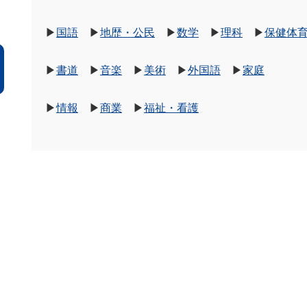
▶
国語
▶
地歴・公民
▶
数学
▶
理科
▶
保健体
▶
書道
▶
音楽
▶
美術
▶
外国語
▶
家庭
▶
情報
▶
商業
▶
福祉・看護