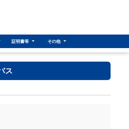
証明書等
その他
･編入学
･編入学
）
証明書申請
感染症申請
その他
アクセス
PTA
創立60周年事業
バス