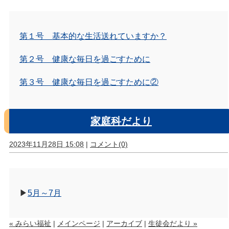
第１号 基本的な生活送れていますか？
第２号 健康な毎日を過ごすために
第３号
健康な毎日を過ごすために②
家庭科だより
2023年11月28日 15:08
|
コメント(0)
▶
5月～7月
« みらい福祉
|
メインページ
|
アーカイブ
|
生徒会だより »