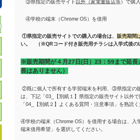
③県指定の販売サイト
以外（家電量販店等
）で購入(
④学校の端末（
Chrome OS
）を借用
①県指定の販売サイトでの購入の場合は、
販売期間は2
い。 （※QRコード付き販売用チラシは入学式後の
※
販売期間が４月27日(日）23：59まで
長はありません）
②既に個人で所有する学習端末を利用、③県指定の
は、下記「03
_
【別紙１】県指定の販売サイト以外で
「04
_
【別紙２】よくある質問・注意事項」を熟読く
④学校の端末（
Chrome OS
）を借用する場合は、入
端末借用希望」を選択してください。