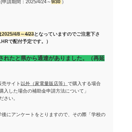
申請期間：2025/4/24～
9/30
）
025/4/8～
4/23
となっていますのでご注意下さ
LHRで配付予定です。）
延長されたと県から通達がありました。（再延
販売サイト
以外（家電量販店等）
で購入する場合
購入した場合の補助金申請方法について」
ださい。
学後にアンケートをとりますので、その際「学校の