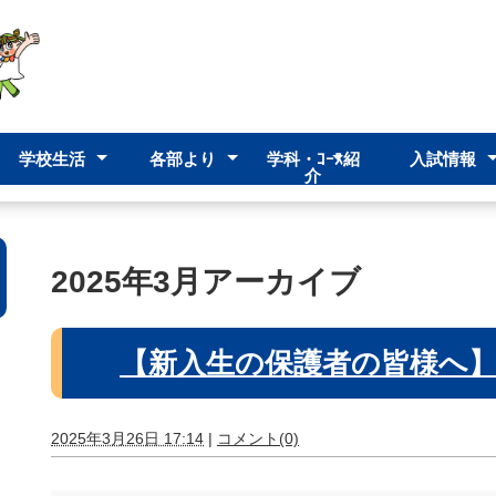
学校生活
各部より
学科・ｺｰｽ紹
入試情報
介
イン
ション
ット
学校行事
部活動
校時表
進路指導部
生徒指導部
高校入試
後期再入学
前期再入学
入試（ゆい
みらい福祉科
普通科
クリエイティブ
ゆい教室
2025年3月アーカイブ
【新入生の保護者の皆様へ】
2025年3月26日 17:14
|
コメント(0)