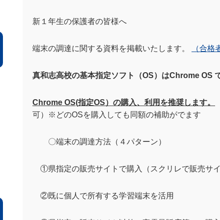
新１年生の保護者の皆様へ
端末の調達に関する資料を掲載いたします。
（
合格
真和志高校の基本指定ソフト（OS）はChrome OS 
Chrom
e
OS(
指定
OS
）の
購入、利用を推奨します。
可）※どのOSを購入しても同額の補助がでます
〇端末の調達方法（４パターン）
①県指定の販売サイトで購入（スクリレで販売サイ
②既に個人で所有する学習端末を活用