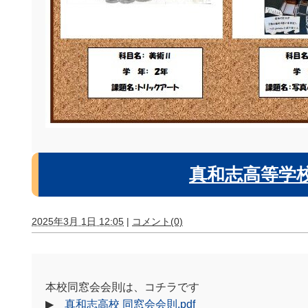
真和志高等学
2025年3月 1日 12:05
|
コメント(0)
本校同窓会会則は、コチラです
▶
真和志高校 同窓会会則.pdf