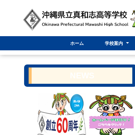
ホーム
学校案内
校長挨拶
内規
学校要覧
学校評価
学校評議員
グランドデザ
スクールミッ
学校紹介VTR
学校パンフレ
NEWS