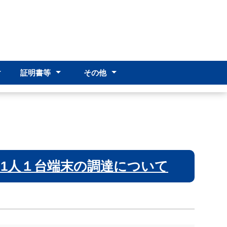
証明書等
その他
･編入学
･編入学
）
証明書申請
感染症申請
その他
アクセス
PTA
創立60周年事業
1人１台端末の調達について