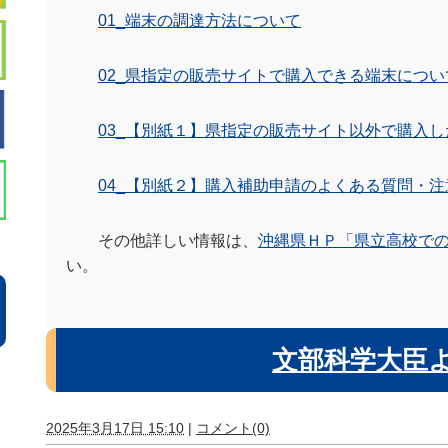
01_端末の調達方法について
02_県指定の販売サイトで購入できる端末につい
03_【別紙１】県指定の販売サイト以外で購入
04_【別紙２】購入補助申請のよくある質問・注
その他詳しい情報は、
沖縄県ＨＰ「県立高校での
い。
文部科学大臣
2025年3月17日 15:10
|
コメント(0)