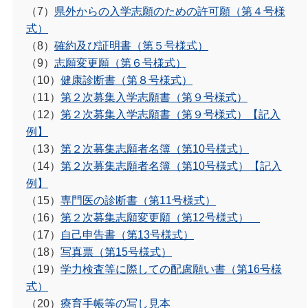
（7）
県外からの入学志願のための許可願（第４号様
式）
（8）
確約及び証明書（第５号様式）
（9）
志願変更願（第６号様式）
（10）
健康診断書（第８号様式）
（11）
第２次募集入学志願書（第９号様式）
（12）
第２次募集入学志願書（第９号様式）【記入
例】
（13）
第２次募集志願者名簿（第10号様式）
（14）
第２次募集志願者名簿（第10号様式）【記入
例】
（15）
専門医の診断書（第11号様式）
（16）
第２次募集志願変更願（第12号様式）
（17）
自己申告書（第13号様式）
（18）
写真票（第15号様式）
（19）
学力検査等に際しての配慮願い書（第16号様
式）
（20）
療育手帳等の写し見本