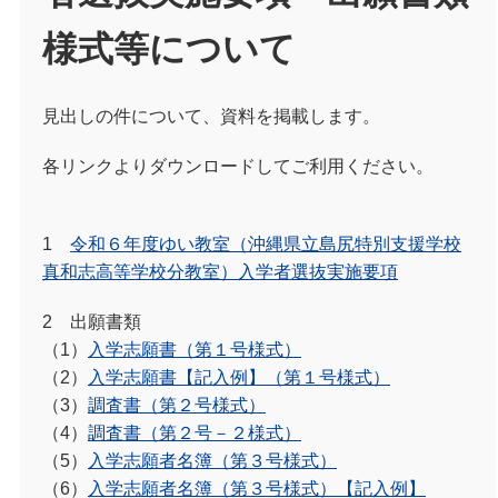
様式等について
見出しの件について、資料を掲載します。
各リンクよりダウンロードしてご利用ください。
1
令和６年度ゆい教室（沖縄県立島尻特別支援学校
真和志高等学校分教室）入学者選抜実施要項
2 出願書類
（1）
入学志願書（第１号様式）
（2）
入学志願書【記入例】（第１号様式）
（3）
調査書（第２号様式）
（4）
調査書（第２号－２様式）
（5）
入学志願者名簿（第３号様式）
（6）
入学志願者名簿（第３号様式）【記入例】