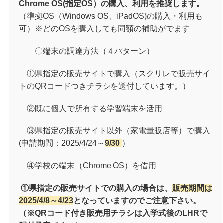
Chrom
e
OS(
指定
OS
）の
購入、利用を推奨します。
（準拠OS（Windows OS、iPadOS)の購入・利用も
可）※どのOSを購入しても同額の補助がでます
〇端末の調達方法（４パターン）
①県指定の販売サイトで購入（スクリレで販売サイ
トのQRコードつきチラシを送付しています。）
②既に個人で所有する学習端末を活用
③県指定の販売サイト
以外（家電量販店等
）で購入
(申請期間：2025/4/24～
9/30
）
④学校の端末（
Chrome OS
）を借用
①県指定の販売サイトでの購入の場合は、
販売期間は
2025/4/8～
4/23
となっていますのでご注意下さい。
（※QRコード付き販売用チラシは入学式後のLHRで