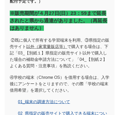
配付予定です。）
※
販売期間が４月27日(日）23：59まで延長
されたと県から通達がありました。（再延長
はありません）
②既に個人で所有する学習端末を利用、③県指定の販
売サイト
以外（家電量販店等）
で購入する場合は、下
記「03
_
【別紙１】県指定の販売サイト以外で購入し
た場合の補助金申請方法について」「04
_
【別紙２】
よくある質問・注意事項」を熟読ください。
④学校の端末（
Chrome OS
）を借用する場合は、入学
後にアンケートをとりますので、その際「学校の端末
借用希望」を選択してください。
01_端末の調達方法について
02_県指定の販売サイトで購入できる端末につい