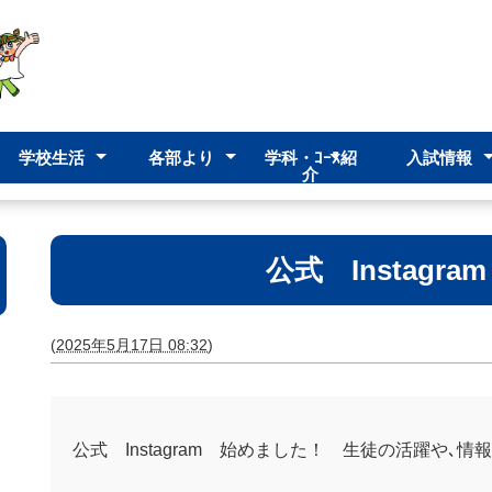
学校生活
各部より
学科・ｺｰｽ紹
入試情報
介
イン
ション
ット
学校行事
部活動
校時表
進路指導部
生徒指導部
高校入試
後期再入学
前期再入学
入試（ゆい
みらい福祉科
普通科
クリエイティブ
ゆい教室
公式 Instag
(
2025年5月17日 08:32
)
公式 Instagram 始めました！ 生徒の活躍や､