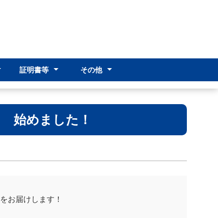
証明書等
その他
･編入学
･編入学
）
証明書申請
感染症申請
その他
アクセス
PTA
創立60周年事業
ram 始めました！
情報をお届けします！