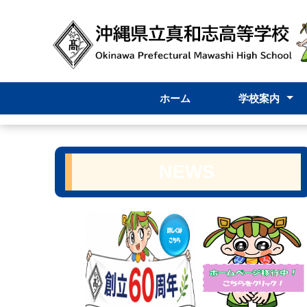
ホーム
学校案内
校長挨拶
内規
学校要覧
学校評価
学校評議員
グランドデザ
スクールミッ
学校紹介VTR
学校パンフレ
NEWS