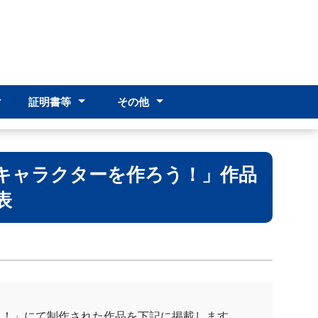
証明書等
その他
･編入学
･編入学
）
証明書申請
感染症申請
その他
アクセス
PTA
創立60周年事業
キャラクターを作ろう！」作品
表
う！」にて制作された作品を下記に掲載します。