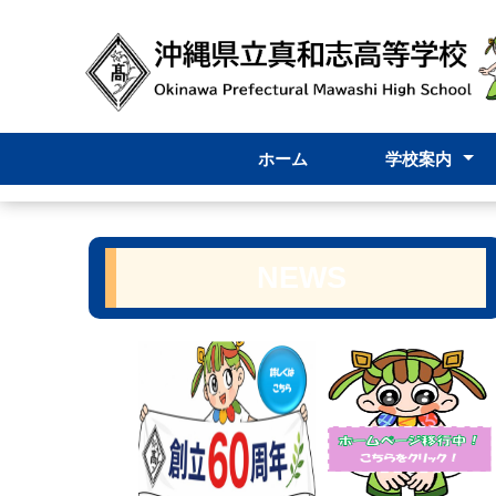
ホーム
学校案内
校長挨拶
内規
学校要覧
学校評価
学校評議員
グランドデザ
スクールミッ
学校紹介VTR
学校パンフレ
NEWS