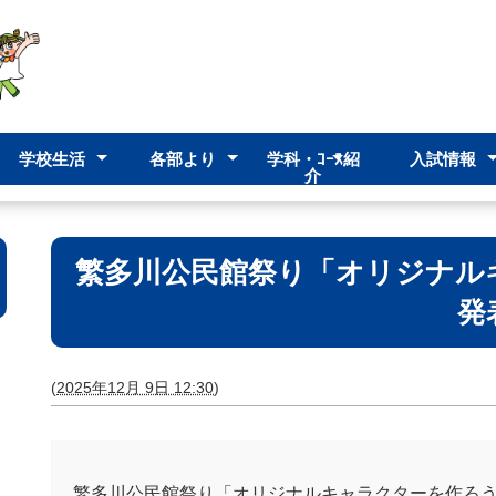
学校生活
各部より
学科・ｺｰｽ紹
入試情報
介
イン
ション
ット
学校行事
部活動
校時表
進路指導部
生徒指導部
高校入試
後期再入学
前期再入学
入試（ゆい
みらい福祉科
普通科
クリエイティブ
ゆい教室
繁多川公民館祭り「オリジナル
発
(
2025年12月 9日 12:30
)
繁多川公民館祭り「オリジナルキャラクターを作ろ